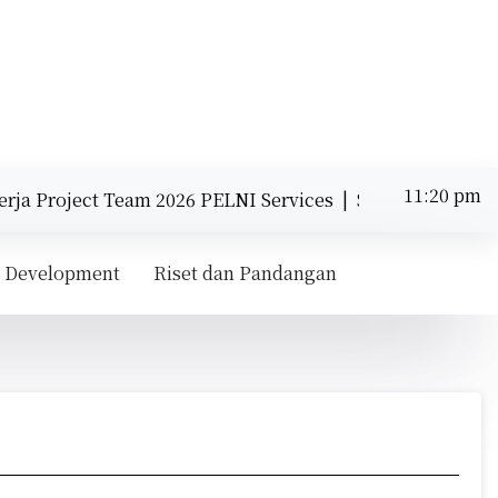
11:20 pm
 Project Team 2026 PELNI Services |
Strategi Internasi
Sabtu
Agustus 8,
11:20 pm
2026
 Development
Riset dan Pandangan