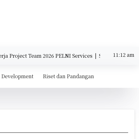
11:12 am
 Project Team 2026 PELNI Services |
Strategi Internasi
Sabtu
Agustus 8,
11:12 am
2026
 Development
Riset dan Pandangan