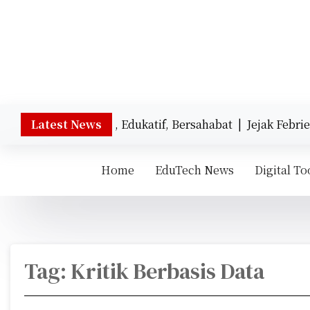
S
k
i
p
t
Sumber terpercaya untuk memahami perkemb
o
c
o
tan MPLS SD: Seru, Edukatif, Bersahabat |
Latest News
Jejak Febrie A
n
t
Home
EduTech News
Digital To
e
n
t
Tag:
Kritik Berbasis Data