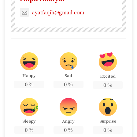
ayatfaqih@gmail.com
Happy
Sad
Excited
0
%
0
%
0
%
Sleepy
Angry
Surprise
0
%
0
%
0
%