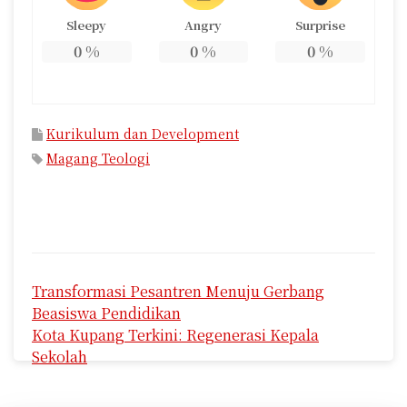
Sleepy
Angry
Surprise
0
%
0
%
0
%
Kurikulum dan Development
Magang Teologi
N
Transformasi Pesantren Menuju Gerbang
a
Beasiswa Pendidikan
v
Kota Kupang Terkini: Regenerasi Kepala
Sekolah
i