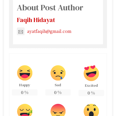
About Post Author
Faqih Hidayat
ayatfaqih@gmail.com
Happy
Sad
Excited
0
%
0
%
0
%