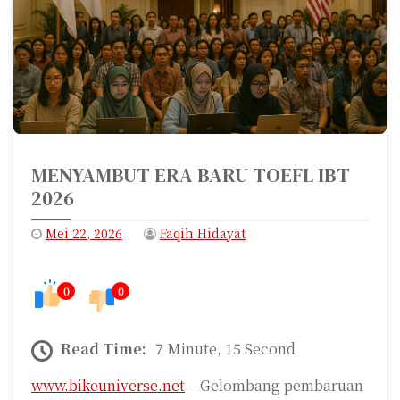
MENYAMBUT ERA BARU TOEFL IBT
2026
Mei 22, 2026
Faqih Hidayat
0
0
Read Time:
7 Minute, 15 Second
www.bikeuniverse.net
– Gelombang pembaruan