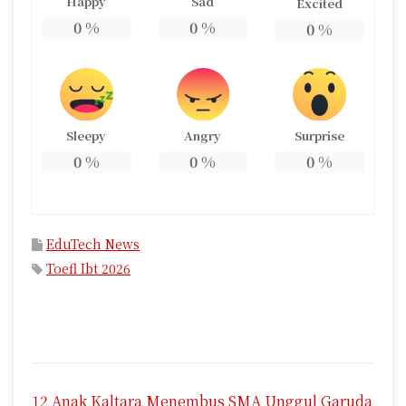
Happy
Sad
Excited
0
%
0
%
0
%
Sleepy
Angry
Surprise
0
%
0
%
0
%
EduTech News
Toefl Ibt 2026
N
12 Anak Kaltara Menembus SMA Unggul Garuda