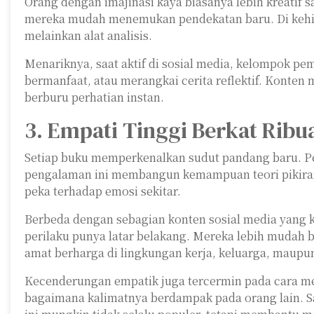
Orang dengan imajinasi kaya biasanya lebih kreatif 
mereka mudah menemukan pendekatan baru. Di kehid
melainkan alat analisis.
Menariknya, saat aktif di sosial media, kelompok p
bermanfaat, atau merangkai cerita reflektif. Konte
berburu perhatian instan.
3. Empati Tinggi Berkat Rib
Setiap buku memperkenalkan sudut pandang baru. Pem
pengalaman ini membangun kemampuan teori pikiran,
peka terhadap emosi sekitar.
Berbeda dengan sebagian konten sosial media yang 
perilaku punya latar belakang. Mereka lebih mudah b
amat berharga di lingkungan kerja, keluarga, maup
Kecenderungan empatik juga tercermin pada cara mer
bagaimana kalimatnya berdampak pada orang lain. Sa