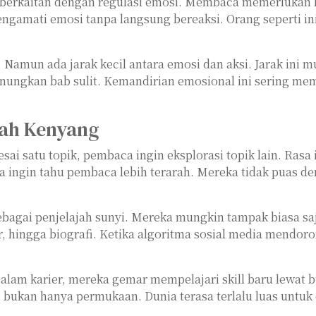
an berkaitan dengan regulasi emosi. Membaca memerlukan
 mengamati emosi tanpa langsung bereaksi. Orang seperti
. Namun ada jarak kecil antara emosi dan aksi. Jarak ini 
ungkan bab sulit. Kemandirian emosional ini sering me
nah Kenyang
i satu topik, pembaca ingin eksplorasi topik lain. Rasa
a ingin tahu pembaca lebih terarah. Mereka tidak puas de
ebagai penjelajah sunyi. Mereka mungkin tampak biasa sa
uler, hingga biografi. Ketika algoritma sosial media mend
lam karier, mereka gemar mempelajari skill baru lewat b
 bukan hanya permukaan. Dunia terasa terlalu luas untuk