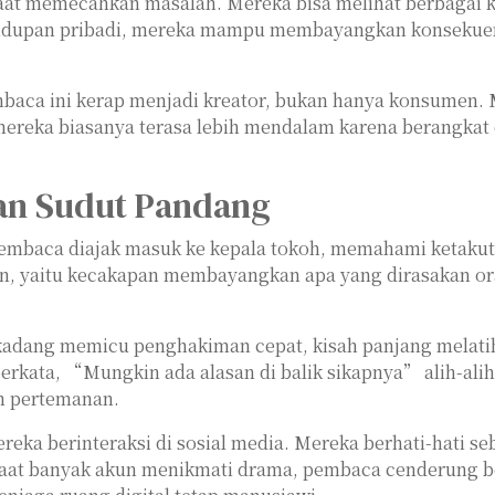
saat memecahkan masalah. Mereka bisa melihat berbagai ke
upan pribadi, mereka mampu membayangkan konsekuensi 
embaca ini kerap menjadi kreator, bukan hanya konsumen
n mereka biasanya terasa lebih mendalam karena berangk
uan Sudut Pandang
baca diajak masuk ke kepala tokoh, memahami ketakutan, 
 yaitu kecakapan membayangkan apa yang dirasakan orang
kadang memicu penghakiman cepat, kisah panjang melatih
erkata, “Mungkin ada alasan di balik sikapnya” alih-ali
un pertemanan.
eka berinteraksi di sosial media. Mereka berhati-hati s
at banyak akun menikmati drama, pembaca cenderung bert