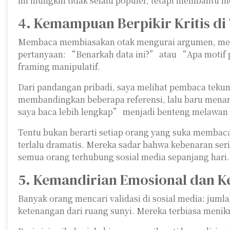
ini mungkin tidak selalu populer, tetapi membantu m
4. Kemampuan Berpikir Kritis di
Membaca membiasakan otak mengurai argumen, membe
pertanyaan: “Benarkah data ini?” atau “Apa motif pen
framing manipulatif.
Dari pandangan pribadi, saya melihat pembaca tekun
membandingkan beberapa referensi, lalu baru menar
saya baca lebih lengkap” menjadi benteng melawan
Tentu bukan berarti setiap orang yang suka membaca
terlalu dramatis. Mereka sadar bahwa kebenaran serin
semua orang terhubung sosial media sepanjang hari.
5. Kemandirian Emosional dan K
Banyak orang mencari validasi di sosial media: jum
ketenangan dari ruang sunyi. Mereka terbiasa menikm