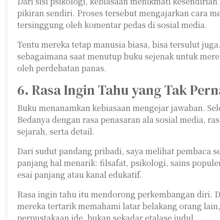
Dari sisi psikologi, kebiasaan menikmati kesendiri
pikiran sendiri. Proses tersebut mengajarkan cara
tersinggung oleh komentar pedas di sosial media.
Tentu mereka tetap manusia biasa, bisa tersulut juga
sebagaimana saat menutup buku sejenak untuk meren
oleh perdebatan panas.
6. Rasa Ingin Tahu yang Tak Per
Buku menanamkan kebiasaan mengejar jawaban. Selesa
Bedanya dengan rasa penasaran ala sosial media, ras
sejarah, serta detail.
Dari sudut pandang pribadi, saya melihat pembaca s
panjang hal menarik: filsafat, psikologi, sains pop
esai panjang atau kanal edukatif.
Rasa ingin tahu itu mendorong perkembangan diri. Da
mereka tertarik memahami latar belakang orang lain,
perpustakaan ide, bukan sekadar etalase judul.