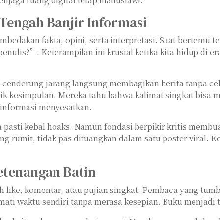
enjaga ruang digital tetap manusiawi.
 Tengah Banjir Informasi
dakan fakta, opini, serta interpretasi. Saat bertemu t
ulis?”. Keterampilan ini krusial ketika kita hidup di era
 cenderung jarang langsung membagikan berita tanpa cek
ik kesimpulan. Mereka tahu bahwa kalimat singkat bisa 
 informasi menyesatkan.
 pasti kebal hoaks. Namun fondasi berpikir kritis membua
g rumit, tidak pas dituangkan dalam satu poster viral. Ke
etenangan Batin
lah like, komentar, atau pujian singkat. Pembaca yang 
ati waktu sendiri tanpa merasa kesepian. Buku menjadi t