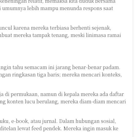
 keheningan relatif, memaksa kita duduk bersama
 ini umumnya lebih mampu menunda respons saat
muncul karena mereka terbiasa berhenti sejenak,
mbuat mereka tampak tenang, meski linimasa ramai
 ingin tahu semacam ini jarang benar-benar padam.
ngan ringkasan tiga baris; mereka mencari konteks,
ja di permukaan, namun di kepala mereka ada daftar
orong konten lucu berulang, mereka diam-diam mencari
uku, e-book, atau jurnal. Dalam hubungan sosial,
 ditelan lewat feed pendek. Mereka ingin masuk ke