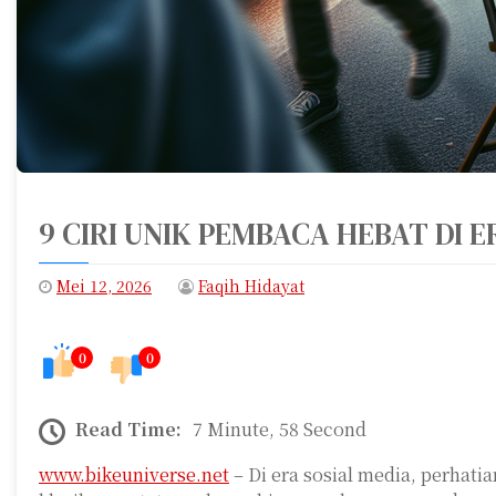
9 CIRI UNIK PEMBACA HEBAT DI 
Mei 12, 2026
Faqih Hidayat
0
0
Read Time:
7 Minute, 58 Second
www.bikeuniverse.net
– Di era sosial media, perhati