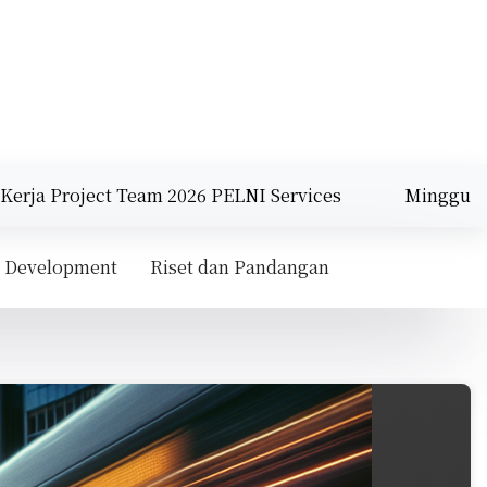
ject Team 2026 PELNI Services |
Strategi Internasional
Minggu
Agustus 9,
2:49 pm
2026
 Development
Riset dan Pandangan